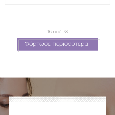
16
από
78
Φόρτωσε περισσότερα