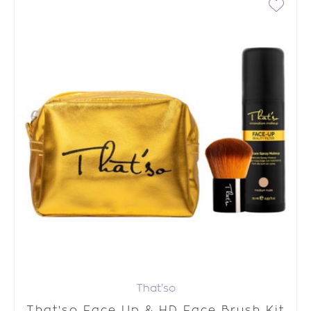
That'so
That'so Face Up & HD Face Brush Kit