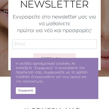
NEWSLETTER
Εγγραφείτε στο newsletter μας για
να μαθαίνετε
πρώτοι για νέα και προσφορές!
ΕΓΓΡΑΦΗ
Η σελίδα χρησιμοποιεί cookies. Αν
επιλέξετε ‘’Συμφωνώ’’ ή συνεχίσετε την
περιήγηση σας, συμφωνείτε με τη χρήση
cookies.
Ενημερωθείτε για τους όρους και
την πολιτική μας.
Συμφωνώ
ΠΛΗΡΟΦΟΡΙΕΣ
Κώδικας Δεοντολογίας