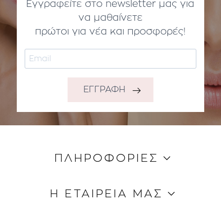
Εγγραφείτε στο newsletter μας για
να μαθαίνετε
πρώτοι για νέα και προσφορές!
ΕΓΓΡΑΦΗ
ΠΛΗΡΟΦΟΡΙΕΣ
Κώδικας Δεοντολογίας
Η ΕΤΑΙΡΕΙΑ ΜΑΣ
Τρόποι Aποστολής
Τρόποι Πληρωμής
Ποιοι είμαστε