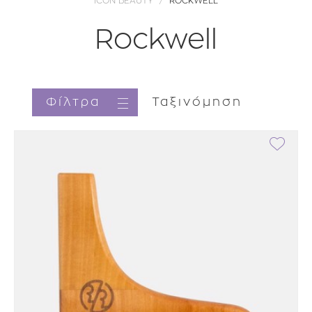
ICON BEAUTY
ROCKWELL
Rockwell
Φίλτρα
Ταξινόμηση
Brands