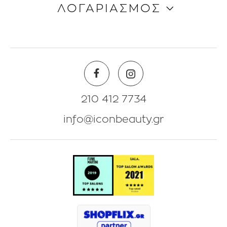
ΛΟΓΑΡΙΑΣΜΟΣ
Όροι & Προϋποθέσεις
Επικοινωνία
Blog
Πληροφορίες Λογαριασμού
Beauty Corner
Λίστα Αγαπημένων
Θέσεις Eργασίας
Πολιτική Επιστροφών
210 412 7734
info@iconbeauty.gr