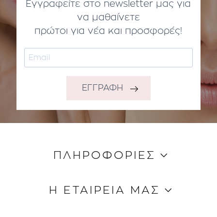
Εγγραφείτε στο newsletter μας για
να μαθαίνετε
πρώτοι για νέα και προσφορές!
ΕΓΓΡΑΦΗ
ΠΛΗΡΟΦΟΡΙΕΣ
Κώδικας Δεοντολογίας
Η ΕΤΑΙΡΕΙΑ ΜΑΣ
Τρόποι Aποστολής
Τρόποι Πληρωμής
Ποιοι είμαστε