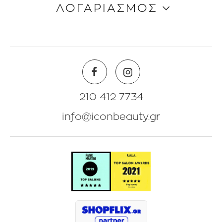
ΛΟΓΑΡΙΑΣΜΟΣ
Όροι & Προϋποθέσεις
Επικοινωνία
Blog
Πληροφορίες Λογαριασμού
Beauty Corner
Λίστα Αγαπημένων
Θέσεις Eργασίας
Πολιτική Επιστροφών
210 412 7734
info@iconbeauty.gr