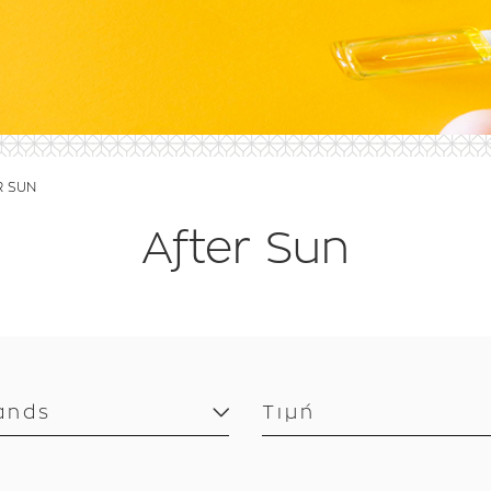
R SUN
After Sun
ands
Τιμή