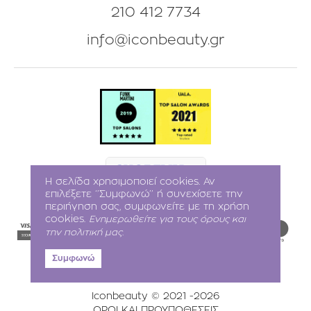
210 412 7734
info@iconbeauty.gr
Η σελίδα χρησιμοποιεί cookies. Αν
επιλέξετε ‘’Συμφωνώ’’ ή συνεχίσετε την
περιήγηση σας, συμφωνείτε με τη χρήση
cookies.
Ενημερωθείτε για τους όρους και
την πολιτική μας.
Συμφωνώ
Iconbeauty © 2021
-2026
ΟΡΟΙ ΚΑΙ ΠΡΟΥΠΟΘΕΣΕΙΣ