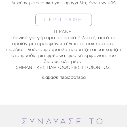
Δωρέαν μεταφορικά για παραγγελίες άνω των 49€
ΠΕΡΙΓΡΑΦΗ
ΤΙ ΚΑΝΕΙ:
­Ιδανικό για γέμισμα σε αραιά ή λεπτά, αυτό το
προϊόν μεταμορφώνει τέλεια τα ασχημάτιστα
φρύδια. Πλούσια φόρμουλα που χτίζεται και χαρίζει
στα φρύδια μια φρέσκια, φυσική εμφάνιση που
διαρκεί όλη μέρα.
ΣΗΜΑΝΤΙΚΕΣ ΠΛΗΡΟΦΟΡΙΕΣ ΠΡΟΪΟΝΤΟΣ:
Δερματολογικά Ελεγμένο
Διάβασε περισσότερα
Κλινικά Δοκιμασμένο
Υποαλλεργικό
Oil free
Χωρίς Parabens
Χωρίς Φθαλικές Ενώσεις
Μη ερεθιστικό
Χωρίς άρωμα
ΣΥΝΔΥΑΣΕ ΤΟ
Κατάλληλο για vegan
ΤΡΟΠΟΣ ΧΡΗΣΗΣ