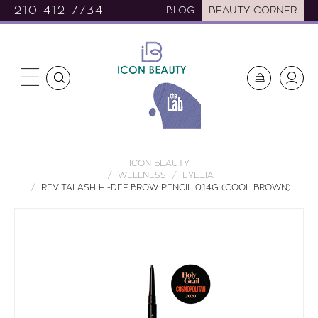
210 412 7734
BLOG
BEAUTY CORNER
ICON BEAUTY
WELLNESS
ΕΥΕΞΙΑ
REVITALASH HI-DEF BROW PENCIL 0,14G (COOL BROWN)