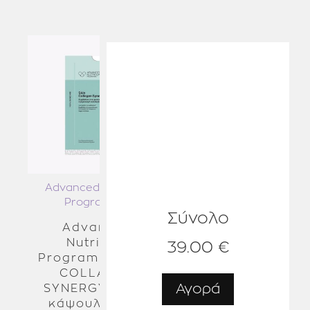
Χωρίς Γλουτένη
Δε δοκιμάζεται σε Ζώα
1ο Βήμα
Ξεκινήστε την εφαρμογή από το πιο πυκνό μέρος
Κατασκευάζεται στη Γερμανία
των φρυδιών, προσθέτοντας σταδιακά ένταση και
γεμίζοντας τα κενά με μικρές κινήσεις.
Επαναλάβετε και προσθέστε χρώμα για πιο έντονο
αποτέλεσμα.
2o Βήμα
Χρησιμοποιήστε το βουρτσάκι για να βελτιώσετε
το σχήμα και σβήστε απαλά το χρώμα στα φρύδια.
Advanced Nutrition
Programme
Σύνολο
Advanced
Nutrition
39.00 €
Programme SKIN
COLLAGEN
Αγορά
SYNERGY (28x4
κάψουλες) Το