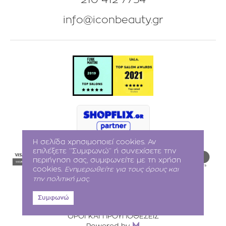
info@iconbeauty.gr
Η σελίδα χρησιμοποιεί cookies. Αν
επιλέξετε ‘’Συμφωνώ’’ ή συνεχίσετε την
περιήγηση σας, συμφωνείτε με τη χρήση
cookies.
Ενημερωθείτε για τους όρους και
την πολιτική μας.
Συμφωνώ
Iconbeauty © 2021
-2026
ΟΡΟΙ ΚΑΙ ΠΡΟΥΠΟΘΕΣΕΙΣ
