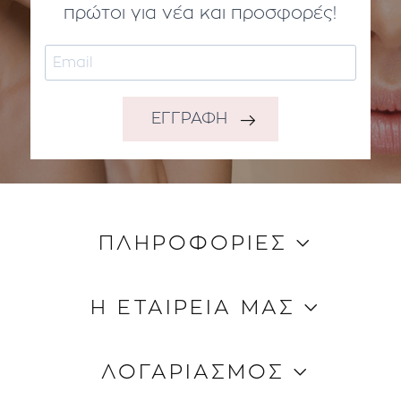
πρώτοι για νέα και προσφορές!
ΕΓΓΡΑΦΗ
ΠΛΗΡΟΦΟΡΙΕΣ
Κώδικας Δεοντολογίας
Η ΕΤΑΙΡΕΙΑ ΜΑΣ
Τρόποι Aποστολής
Τρόποι Πληρωμής
Ποιοι είμαστε
ΛΟΓΑΡΙΑΣΜΟΣ
Όροι & Προϋποθέσεις
Επικοινωνία