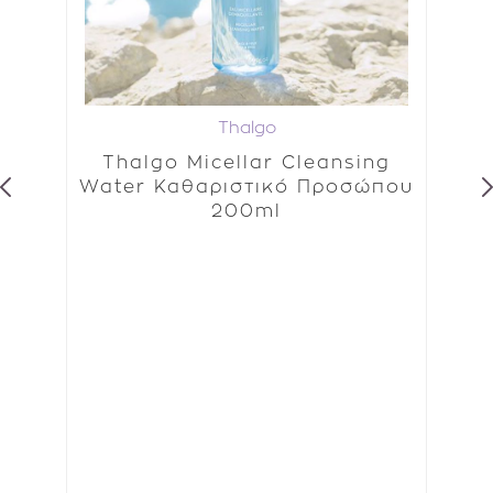
Thalgo
-
Thalgo Micellar Cleansing
R
Water Καθαριστικό Προσώπου
ιδ
άζ
200ml
μ
τ