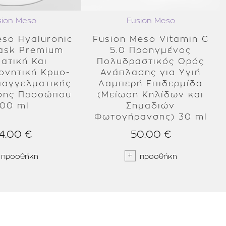
sion Meso
Fusion Meso
eso Hyaluronic
Fusion Meso Vitamin C
ask Premium
5.0 Προηγμένος
ατική Και
Πολυδραστικός Ορός
ονητική Κρυο-
Ανάπλασης για Υγιή
παγγελματικής
Λαμπερή Επιδερμίδα
ησης Προσώπου
(Μείωση Κηλίδων και
100 ml
Σημαδιών
Φωτογήρανσης) 30 ml
4.00 €
50.00 €
προσθήκη
προσθήκη