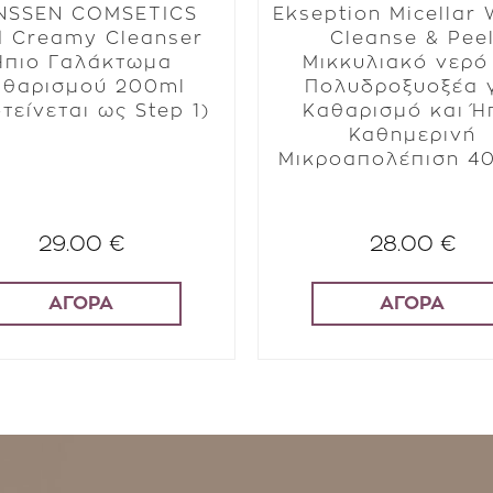
NSSEN COMSETICS
Ekseption Micellar
d Creamy Cleanser
Cleanse & Pee
Ήπιο Γαλάκτωμα
Μικκυλιακό νερό
αθαρισμού 200ml
Πολυδροξυοξέα 
τείνεται ως Step 1)
Kαθαρισμό και Ή
Καθημερινή
Μικροαπολέπιση 4
29.00 €
28.00 €
ΑΓΟΡΑ
ΑΓΟΡΑ