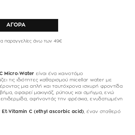
ΑΓΟΡΑ
ια παραγγελίες άνω των 49€
C Micro‑Water
είναι ένα καινοτόμο
ει τις ιδιότητες καθαρισμού micellar water με
έροντας μια απλή και ταυτόχρονα ισχυρή φροντίδα
ήμα, αφαιρεί μακιγιάζ, ρύπους και σμήγμα, ενώ
 επιδερμίδα, αφήνοντάς την φρέσκια, ενυδατωμένη
ν
Et‑Vitamin C (ethyl ascorbic acid)
, έναν σταθερό
C, ο οποίος διατηρεί την αποτελεσματικότητα του
χωρίς να οξειδώνεται εύκολα.
ολλαπλές λειτουργίες: