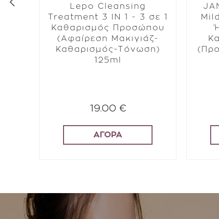
Lepo Cleansing
JA
λύ
Treatment 3 IN 1 - 3 σε 1
Mil
οσιόν
Καθαρισμός Προσώπου
ην
(Αφαίρεση Μακιγιάζ-
Κ
 των
Καθαρισμός-Τόνωση)
(Προ
ει)
125ml
19.00 €
ΑΓΟΡΑ