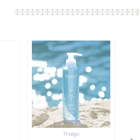
Α
Thalgo