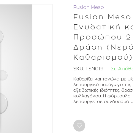
Fusion Meso
Fusion Meso
Ενυδατική κ
Προσώπου 2 
Δράση (Νερό
Καθαρισμού)
SKU:
FSN019
Σε Απόθ
Καθαρίζει και τονώνει με μί
λειτουργικό παράγωγο της β
οξειδωτικές ιδιότητες, δρά
κολλαγόνου. Η φόρμουλα το
λειτουργεί σε συνδυασμό μ