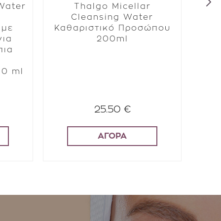
 Water
Thalgo Micellar
l
Cleansing Water
Cl
 με
Καθαριστικό Προσώπου
αφα
για
200ml
τ
πια
00 ml
25.50 €
ΑΓΟΡΑ