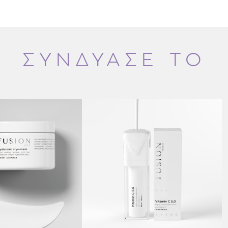
Αντιοξειδωτική δράση: πρ
τις περιβαλλοντικές επιθ
Λείανση του τόνου του 
κηλίδων (“μαύρων σημείων
ομοιόμορφου χρωματικού
ΣΥΝΔΥΑΣΕ ΤΟ
Αντιγηραντική προστασία:
αναστρέφει ή περιορίζει
συμβάλλοντας στην προ
Επιπλέον, η υφή του Micr
δροσιστική και ενυδατικ
βοηθά στην ενυδάτωση τ
Το Fusion Meso Vitamin
επιδερμίδας
, συμπεριλαμ
επιθυμούν απλούστευση 
καθαρισμό και τόνωση σ
τραβήγματος ή αφυδάτω
Άρωμα:
Τσάι Κευλάνης κα
Τρόπος χρήσης:
Εφαρμόστε σε πρόσωπο κα
συνέχεια απλώστε την κ