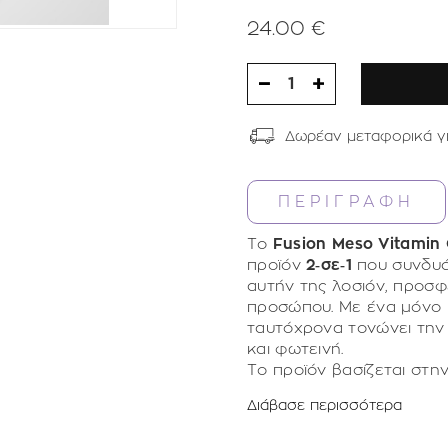
24.00 €
1
Δωρέαν μεταφορικά γ
ΠΕΡΙΓΡΑΦΗ
Το
Fusion Meso Vitamin 
προϊόν
2‑σε‑1
που συνδυάζ
αυτήν της λοσιόν, προσφ
προσώπου. Με ένα μόνο β
ταυτόχρονα τονώνει την
και φωτεινή.
Το προϊόν βασίζεται στη
παράγωγο της βιταμίνης 
Διάβασε περισσότερα
για περισσότερο χρόνο, 
Η
Et‑Vitamin C
επιτελεί π