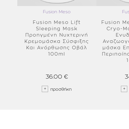
Fusion Meso
Fu
Fusion Meso Lift
Fusion M
Sleeping Mask
Cryo-M
Προηγμένη Νυχτερινή
Ενυδ
Κρεμoμάσκα Σύσφιξης
Αναζωογ
Και Ανόρθωσης Οβάλ
μάσκα Ε
100ml
Περιποί
36.00 €
3
προσθήκη