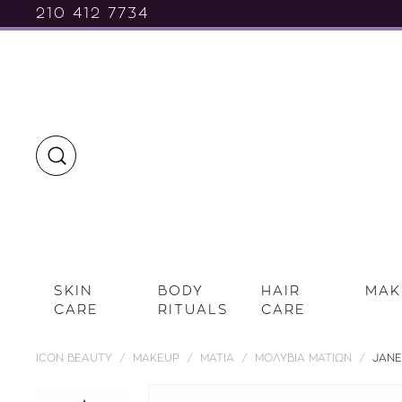
210 412 7734
SKIN
BODY
HAIR
MAK
CARE
RITUALS
CARE
ICON BEAUTY
MAKEUP
ΜΑΤΙΑ
ΜΟΛΥΒΙΑ ΜΑΤΙΩΝ
JANE