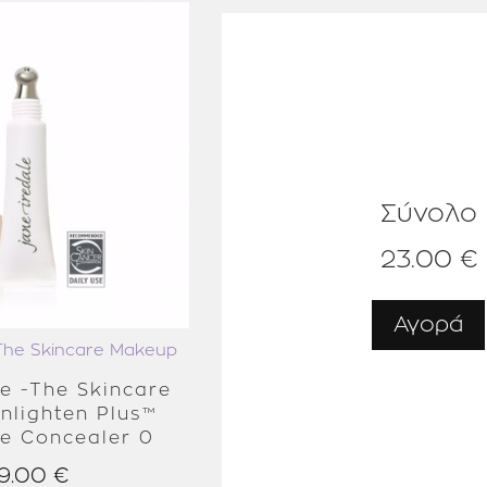
Iron Oxides (Ci 77491, Ci
Vegan / Gluten
Vegan
Όλες οι αποχρώσει
Gluten-free
Όλες οι αποχρ
Σύνολο
23.00 €
Αγορά
 The Skincare Makeup
le -The Skincare
nlighten Plus™
e Concealer 0
9.00 €