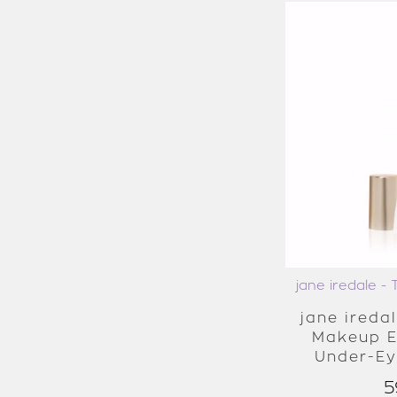
jane iredale -
jane ireda
Makeup E
Under-Ey
5