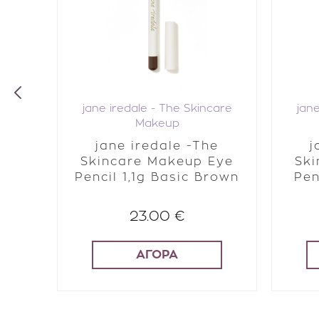
jane iredale - The Skincare
jane
Makeup
Brow
jane iredale -The
j
rown)
Skincare Makeup Eye
Ski
Pencil 1,1g Basic Brown
Pen
23.00 €
ΑΓΟΡΑ