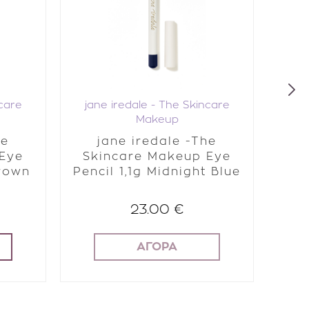
ncare
jane iredale - The Skincare
jan
Makeup
he
jane iredale -The
 Eye
Skincare Makeup Eye
Sk
Brown
Pencil 1,1g Midnight Blue
23.00 €
ΑΓΟΡΑ