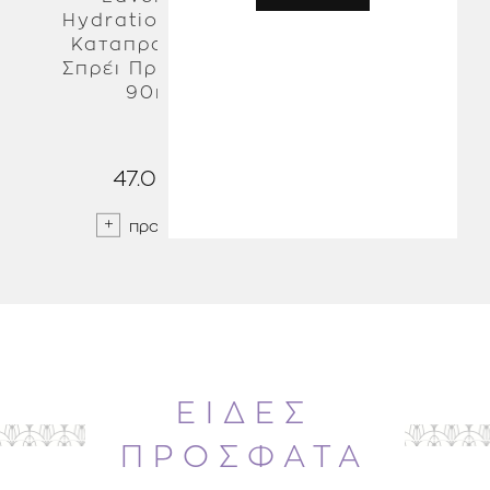
Hydration Spray
Refill 9.9g
Καταπραϋντικό
Σπρέι Προσώπου
90ml
47.00 €
45.00 €
προσθήκη
προσθήκη
ΕΙΔΕΣ
ΠΡΟΣΦΑΤΑ