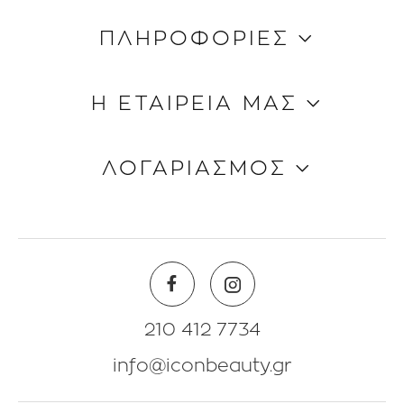
ΠΛΗΡΟΦΟΡΙΕΣ
Κώδικας Δεοντολογίας
Η ΕΤΑΙΡΕΙΑ ΜΑΣ
Τρόποι Aποστολής
Τρόποι Πληρωμής
Ποιοι είμαστε
ΛΟΓΑΡΙΑΣΜΟΣ
Όροι & Προϋποθέσεις
Επικοινωνία
Blog
Πληροφορίες Λογαριασμού
Beauty Corner
Λίστα Αγαπημένων
Θέσεις Eργασίας
Πολιτική Επιστροφών
210 412 7734
info@iconbeauty.gr