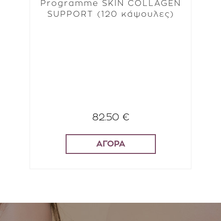
TER
Programme SKIN COLLAGEN
SUPPORT (120 κάψουλες)
ια
ως
ων
πρ
υ
π
π
82.50 €
ΑΓΟΡΑ