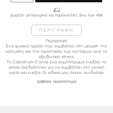
Δωρέαν μεταφορικά για παραγγελίες άνω των 49€
ΠΕΡΙΓΡΑΦΗ
Περιγραφή
Ένα φυσικό προϊόν που συμβάλλει στη μείωση της
κόπωσης και την προστασία των κυττάρων από το
οξειδωτικό stress.
To Colostrum-C είναι ένα συμπλήρωμα ευεξίας το
οποίο σχεδιάστηκε για να συμβάλλει στη γενική
υγεία και ευεξία. Οι ειδικοί μας έχουν συνδυάσει
πρωτόγαλα και βιταμίνη C σε μια έξυπνη κάψουλα.
Διάβασε περισσότερα
Οφέλη
Το Colostrum-C είναι ένα συμπλήρωμα ευεξίας το
οποίο συνδυάζει έξυπνα το πρωτόγαλα με τη
βιταμίνη C.
Ενισχύει τη φυσιολογική λειτουργία του
ανοσοποιητικού συστήματος ^^