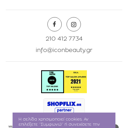
Πληροφορίες Λογαριασμού
Beauty Corner
Λίστα Αγαπημένων
Θέσεις Eργασίας
Πολιτική Επιστροφών
210 412 7734
info@iconbeauty.gr
Η σελίδα χρησιμοποιεί cookies. Αν
επιλέξετε ‘’Συμφωνώ’’ ή συνεχίσετε την