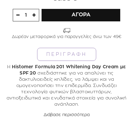
ΑΓΟΡΑ
1
Δωρέαν μεταφορικά για παραγγελίες άνω των 49€
ΠΕΡΙΓΡΑΦΗ
Η
Histomer Formula 201 Whitening Day Cream με
SPF 20
σχεδιάστηκε για να απαλύνει τις
δακτυλιοειδείς κηλίδες, να λάμψει και να
ομογενοποιήσει την επιδερμίδα. Συνδυάζει
τεχνολογία φυτικών βλαστοκυττάρων,
αντιοξειδωτικά και ενυδατικά στοιχεία για συνολική
ανάπλαση.
Προσφέρει:
Διάβασε περισσότερα
Μείωση δυσχρωμιών & λείανση του τόνου της
επιδερμίδας
Προστασία από τη φωτογήρανση