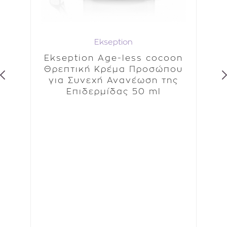
Ekseption
or
Ekseption Age-less cocoon
H
νό
Θρεπτική Κρέμα Προσώπου
A
για Συνεχή Ανανέωση της
Ε
ση
Επιδερμίδας 50 ml
γ
ml