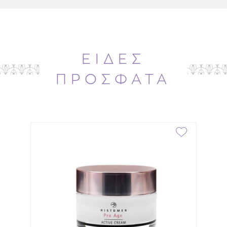
δέρμα,περιορίζει την επιδερμίδα να χάνει
ενυδάτωση τη νύχτα.
Συστατικά
:
Aqua (Water). Octyldodecanol. Glycerin.
Propanediol. Hydroxyethyl Acrylate/Sodium
ΕΙΔΕΣ
Acryloyldimethyl Taurate Copolymer. Glycol
Palmitate. Prunus Armeniaca (Apricot) Kernel Oil.
ΠΡΟΣΦΑΤΑ
Butyrospermum Parkii (Shea) Butter. Maris Aqua
(Sea Water). Glyceryl Stearate. PEG-100 Stearate.
Aloe Barbadensis Leaf Juice. Parfum (Fragrance).
Anhydroxylitol. Xylitol. C14-22 Alcohols. Pentylene
Glycol. Xylitylglucoside. Ricinus Communis (Castor)
Seed Oil. Biosaccharide Gum-1. Lithothamnion
Calcareum Extract. Fucus Vesiculosus Extract.
Laminaria Digitata Extract. Sodium Benzoate. 1,2-
Hexanediol. Caprylyl Glycol. C12-20 Alkyl Glucoside.
Sodium Gluconate. Maltodextrin. Polysorbate 60.
Sorbitan Isostearate. Citric Acid. Glycine Soja
(Soybean) Oil. Tocopherol. Amylopectin. Glucose.
Lactic Acid. Potassium Sorbate. Xanthan Gum. CI
42090 (Blue 1).