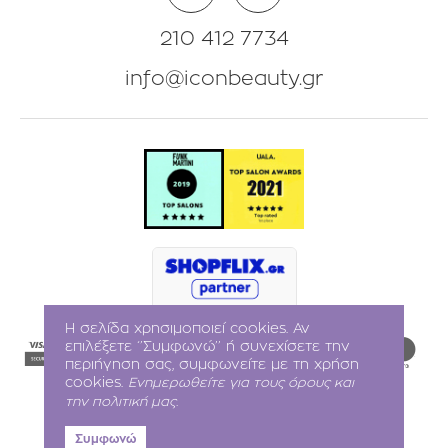
210 412 7734
info@iconbeauty.gr
Η σελίδα χρησιμοποιεί cookies. Αν
επιλέξετε ‘’Συμφωνώ’’ ή συνεχίσετε την
περιήγηση σας, συμφωνείτε με τη χρήση
cookies.
Ενημερωθείτε για τους όρους και
την πολιτική μας.
Συμφωνώ
Iconbeauty © 2021
-2026