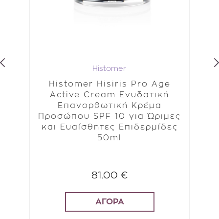
Histomer
Histomer Hisiris Pro Age
E
ό
Active Cream Ενυδατική
Θ
Επανορθωτική Κρέμα
δας
Προσώπου SPF 10 για Ώριμες
και Ευαίσθητες Επιδερμίδες
50ml
81.00 €
ΑΓΟΡΑ