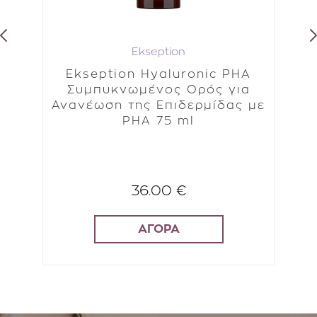
Tocopherol ● Adenosine ● Biosaccharide Gum-1 ●
Castor Oil/ Ipdi Copolymer ● Red 4 (Ci 14700) ●
Yellow 5 (Ci 19140).
Ekseption
t
Ekseption Hyaluronic PHA
Συμπυκνωμένος Ορός για
ού
Ανανέωση της Επιδερμίδας με
υρή
PHA 75 ml
Ε
ml
36.00 €
ΑΓΟΡΑ