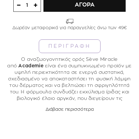
ΑΓΟΡΑ
1
Δωρέαν μεταφορικά για παραγγελίες άνω των 49€
ΠΕΡΙΓΡΑΦΗ
Ο αναζωογονητικός ορός Sève Miracle
από
Academie
είναι ένα συμπυκνωμένο προϊόν με
υψηλή περιεκτικότητα σε ενεργά συστατικά,
σχεδιασμένο να αποκαταστήσει τη φυσική λάμψη
του δέρματος και να βελτιώσει τη σφριγηλότητά
του. Η φόρμουλα συνδυάζει εκχύλισμα ίριδας και
βιολογικό έλαιο αργκάν, που διεγείρουν τις
βιομηχανικές ιδιότητες της επιδερμίδας και
Διάβασε περισσότερα
προσφέρουν βαθιά ενυδάτωση.
Χαρακτηριστικά:
99.1% φυσική σύνθεση;
Υψηλή περιεκτικότητα σε ενεργά συστατικά;
Κατάλληλο για όλους τους τύπους δέρματος,
συμπεριλαμβανομένου του ευαίσθητου;