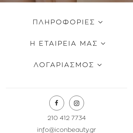
ΠΛΗΡΟΦΟΡΙΕΣ
Κώδικας Δεοντολογίας
Η ΕΤΑΙΡΕΙΑ ΜΑΣ
Τρόποι Aποστολής
Τρόποι Πληρωμής
Ποιοι είμαστε
ΛΟΓΑΡΙΑΣΜΟΣ
Όροι & Προϋποθέσεις
Επικοινωνία
Blog
Πληροφορίες Λογαριασμού
Beauty Corner
Λίστα Αγαπημένων
Θέσεις Eργασίας
Πολιτική Επιστροφών
210 412 7734
info@iconbeauty.gr