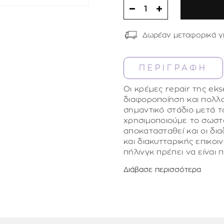
1
Δωρέαν μεταφορικά γ
ΠΕΡΙΓΡΑΦΗ
Οι κρέμες repair της ek
διαφοροποίηση και πολλα
σημαντικό στάδιο μετά τα
χρησιμοποιούμε το σωστό
αποκατασταθεί και οι δι
και διακυτταρικής επικοι
πήλινγκ πρέπει να είναι 
θρεπτικά στοιχεία. Οι α
Διάβασε περισσότερα
μεμονωμένα είναι πολύ α
Το σύμπλεγμα αναζωογόν
τη θρέψη και την ανάπλ
πλακούντα, πλούσια σε α
παράλληλη χρήση το πρωΐ
γλουταμίνη. Μία συνολικ
ανάπλαση δέρματος, διέγ
συσφικτικές και ενυδατικέ