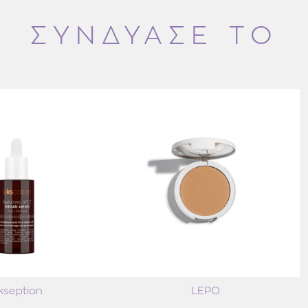
Το σύμπλεγμα αποκατάστ
μειώνοντας ερυθρότητα 
ΣΥΝΔΥΑΣΕ ΤΟ
σε 48 ώρες σε σύγκριση 
για να αναστρέψει βλάβες
Κύριες ενδείξεις:
Αποκαθιστά και αναπλάθε
Επαναφέρει τα βασικά λιπ
δέρμα.
Συσφίγγει το δέρμα.
Μειώνει τις ρυτίδες.
Καταπραΰνει το δέρμα κα
Κύρια συστατικά:
Σύμπλεγμα αναζωογόνηση
ακετυλο γλουταμίνη (5%)
Σύμπλεγμα αποκατάσταση
Ρετινόλη (0,1%).
Τί είναι διαφορετικό;
Συνδυάζει μεγάλη συγκέν
ρετινόλης.
kseption
LEPO
Αποκλειστική «παγωτένια