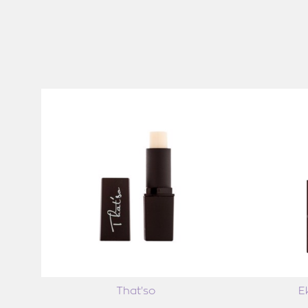
That'so
E