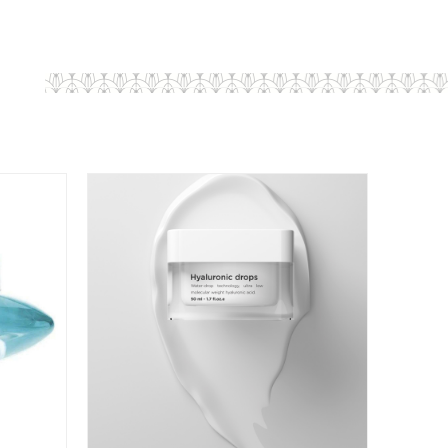
τος.
εία είναι κήροι σιλικόνης που παρέχουν άριστη
φράσσουν το δέρμα ενώ ταυτόχρονα το
τήξης έχει υπολογισθεί να είναι πολύ κοντά με τη
Α
ίδας, ώστε το προϊόν να τήκεται σε επαφή με την
 μία αίσθηση δροσιάς.
0
ε την κρέμα σε θερμοκρασία μικρότερη των 25
C.
σε υψηλές θερμοκρασίες, τότε πρέπει να τη
α να διατηρεί την αρχική «παγωτένια» υφή της.