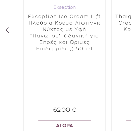
Ekseption
nce
Ekseption Ice Cream Lift
Thalg
ζελ-
Πλούσια Κρέμα Λίφτινγκ
Crea
 και
Νύχτας με Υφή
Κρ
ε
''Παγωτού'' (Ιδανική για
ση 50
Ξηρές και Ώριμες
Επιδερμίδες) 50 ml
62.00 €
ΑΓΟΡΑ