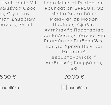
Μεγάλη περιεκτικότητα σ
 Hyaluronic Vit
Lepo Mineral Protection
Βέλτιστο pH.
Foundation SPF50 N.02
ης C για την
Medio Scuro Βάση
Τρόπος χρήσης:
πιση Σημαδιών
Μακιγιάζ σε Μορφή
Ως καθημερινή θεραπεία:
ρανσης 75 ml
Πούδρας Υψηλής
συνδυασμό με ένα αντιηλ
Αντηλιακής Προστασίας
Ως αναπλαστική θεραπεία
και Κάλυψης- Ιδανικό για
χρησιμοποιήστε το βράδυ
Ευαίσθητες Επιδερμίδες
την ημέρα.
και για Χρήση Πριν και
Το βράδυ, καθαρίστε το 
Βάλτε μια ποσότητα όσο
Μετά από
ανοδικές, κυκλικές κινή
Δερματολογικές ή
Μην εφαρμόζετε την κρέ
Αισθητικές Επεμβάσεις
9g
Σχετικά με τη φόρμουλα
Η κρέμα τήκεται κατά τη
6.00 €
30.00 €
αφήνει μια έντονη αίσθη
καραμέλας και βανίλιας 
προσθήκη
προσθήκη
χρήση.
Η ice cream repair είνα
τεχνολογίες: «Παγωτένια
γαλακτωματοποιητής είν