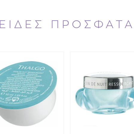
της σύνθεσης του προϊόν
Τα κύρια μαλακτικά στοιχ
προστασία χωρίς να απο
καταπραΰνουν. Το σημείο 
ΕΙΔΕΣ ΠΡΟΣΦΑΤ
θερμοκρασία της επιδερμ
επιδερμίδα και να αφήνει
Συστήνεται να διατηρείτ
Όταν η κρέμα εκτίθεται 
συντηρείτε στο ψυγείο γι
Άρωμα:
Καραμέλα και βανίλια.