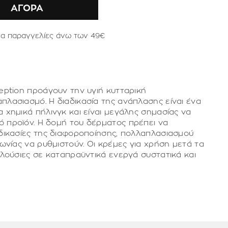
ΑΓΟΡΑ
ια παραγγελίες άνω των 49€
seption προάγουν την υγιή κυτταρική
πλασιασμό. Η διαδικασία της ανάπλασης είναι ένα
 χημικά πήλινγκ και είναι μεγάλης σημασίας να
 προϊόν. Η δομή του δέρματος πρέπει να
αδικασίες της διαφοροποίησης, πολλαπλασιασμού
νωνίας να ρυθμιστούν. Οι κρέμες για χρήση μετά τα
πλούσιες σε καταπραϋντικά ενεργά συστατικά και
ναπλαστικές κρέμες όταν χρησιμοποιούνται
ποτελεσματικές θεραπείες για την καταπράυνση,
ησης έχει παρόμοια σύνθεση με αυτήν του
αση του δέρματος. Εφαρμόζονται το βράδυ με
υξητικούς παράγοντες, φολικό οξύ και ακετυλο-
 ενός αντιηλιακού της ekseption.
ή, αντιγηραντική λύση με πολλαπλές δράσεις:
ερση της κυτταρικής ανάπτυξης, αντιρυτιδικές,
ς ιδιότητες.