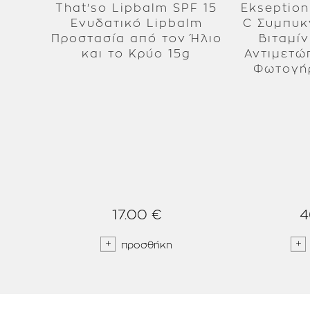
That'so Lipbalm SPF 15
Ekseption
Ενυδατικό Lipbalm
C Συμπυκνωμένος Ορός
Προστασία από τον Ήλιο
Βιταμίν
και το Κρύο 15g
Αντιμετώ
Φωτογή
17.00 €
4
προσθήκη