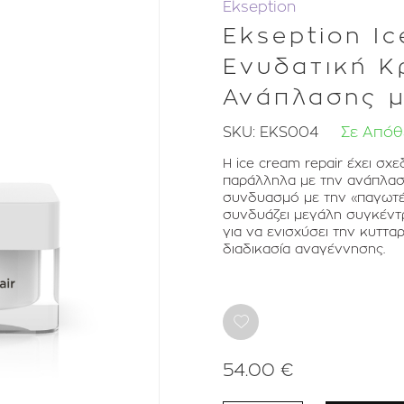
Ekseption
Ekseption I
Ενυδατική Κ
Ανάπλασης 
SKU:
EKS004
Σε Απόθ
Η ice cream repair έχει σχε
παράλληλα με την ανάπλασ
συνδυασμό με την «παγωτέν
συνδυάζει μεγάλη συγκέντ
για να ενισχύσει την κυτταρ
διαδικασία αναγέννησης.
54.00 €