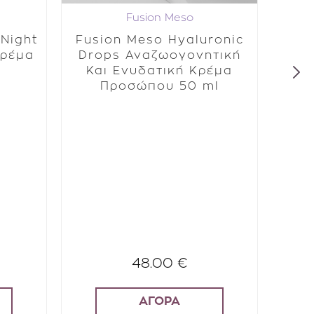
Fusion Meso
 Night
Fusion Meso Hyaluronic
Lep
Κρέμα
Drops Αναζωογονητική
N.
Και Ενυδατική Κρέμα
Προσώπου 50 ml
Δρ
SPF1
(Ε
Αντ
Αντ
48.00 €
ΑΓΟΡΑ