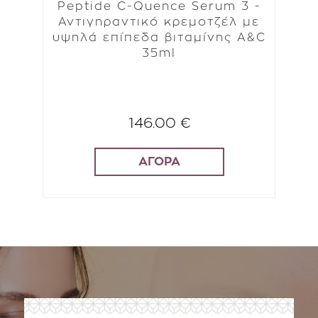
Peptide C-Quence Serum 3 -
P
για
Αντιγηραντικό κρεμοτζέλ με
Α
 -
υψηλά επίπεδα βιταμίνης Α&C
γκ
35ml
146.00 €
ΑΓΟΡΑ