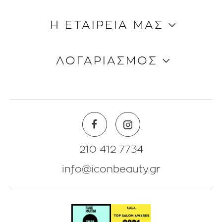
Κώδικας Δεοντολογίας
Η ΕΤΑΙΡΕΙΑ ΜΑΣ
Τρόποι Aποστολής
Τρόποι Πληρωμής
Ποιοι είμαστε
ΛΟΓΑΡΙΑΣΜΟΣ
Όροι & Προϋποθέσεις
Επικοινωνία
Blog
Πληροφορίες Λογαριασμού
Beauty Corner
Λίστα Αγαπημένων
Θέσεις Eργασίας
Πολιτική Επιστροφών
210 412 7734
info@iconbeauty.gr