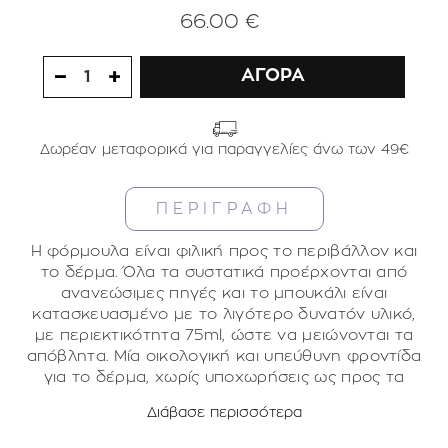
66.00 €
ΑΓΟΡΑ
1
Δωρέαν μεταφορικά για παραγγελίες άνω των 49€
ΠΕΡΙΓΡΑΦΗ
Η φόρμουλα είναι φιλική προς το περιβάλλον και
το δέρμα. Όλα τα συστατικά προέρχονται από
ανανεώσιμες πηγές και το μπουκάλι είναι
κατασκευασμένο με το λιγότερο δυνατόν υλικό,
με περιεκτικότητα 75ml, ώστε να μειώνονται τα
απόβλητα. Μία οικολογική και υπεύθυνη φροντίδα
για το δέρμα, χωρίς υποχωρήσεις ως προς τα
αποτελέσματα. Σέβεται ταυτόχρονα το περιβάλλον
Διάβασε περισσότερα
και το δέρμα. Το υαλουρονικό οξύ είναι το πιο
Κύριες ενδείξεις:
γνωστό ενυδατικό βιοπολυμερές. Στο δέρμα έχει