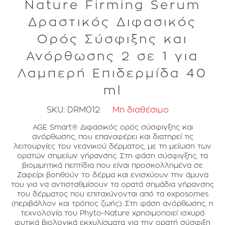
Nature Firming Serum
Δραστικός Διφασικός
Ορός Σύσφιξης και
Ανόρθωσης 2 σε 1 για
Λαμπερή Επιδερμίδα 40
ml
SKU:
DRM012
Μη διαθέσιμο
AGE Smart® Διφασικός ορός σύσφιγξης και
ανόρθωσης, που επαναφέρει και διατηρεί τις
λειτουργίες του νεανικού δέρματος, με τη μείωση των
ορατών σημείων γήρανσης. Στη φάση σύσφιγξης, τα
βιομιμητικά πεπτίδια που είναι προσκολλημένα σε
Ζαφείρι βοηθούν το δέρμα και ενισχύουν την άμυνα
του για να αντισταθμίσουν τα ορατά σημάδια γήρανσης
του δέρματος που επιταχύνονται από τα exposomes
(περιβάλλον και τρόπος ζωής). Στη φάση ανόρθωσης, η
τεχνολογία του Phyto-Nature χρησιμοποιεί ισχυρά
φυτικά βιολογικά εκχυλίσματα για την ορατή σύσφιξη