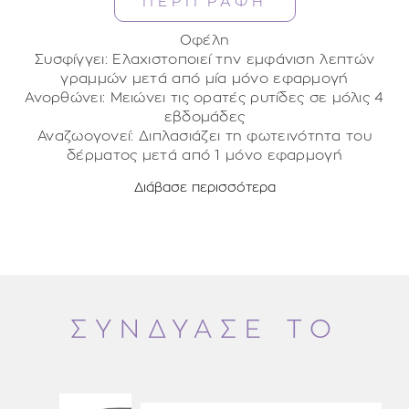
ΠΕΡΙΓΡΑΦΗ
Οφέλη
Συσφίγγει: Ελαχιστοποιεί την εμφάνιση λεπτών
γραμμών μετά από μία μόνο εφαρμογή
Ανορθώνει: Μειώνει τις ορατές ρυτίδες σε μόλις 4
εβδομάδες
Αναζωογονεί: Διπλασιάζει τη φωτεινότητα του
δέρματος μετά από 1 μόνο εφαρμογή
Διάβασε περισσότερα
Οδηγίες χρήσεως
Με το δείκτη του χεριού σας, πιέστε στο κέντρο
της αντλίας και χρησιμοποιείστε 1–2 αντλίες από το
προϊόν, στην παλάμη σας.
Αναμείξτε τους δύο ορούς και εφαρμόστε πάνω σε
καθαρό πρόσωπο και λαιμό. Χρήση το πρωί και/ή
το βράδυ. Στη συνέχεια, εφαρμόστε το ενυδατικό
ΣΥΝΔΥΑΣΕ ΤΟ
σας.
Lifting phase: Isoamyl Laurate, Octyldodecanol,
Συστατικά
Isohexadecane, Diheptyl Succinate, Capryloyl
Glycerin/Sebacic Acid Copolymer, Silica Silylate,