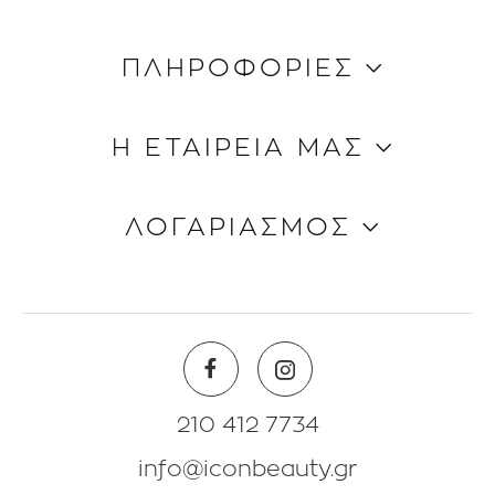
ΠΛΗΡΟΦΟΡΙΕΣ
Κώδικας Δεοντολογίας
Η ΕΤΑΙΡΕΙΑ ΜΑΣ
Τρόποι Aποστολής
Τρόποι Πληρωμής
Ποιοι είμαστε
ΛΟΓΑΡΙΑΣΜΟΣ
Όροι & Προϋποθέσεις
Επικοινωνία
Blog
Πληροφορίες Λογαριασμού
Beauty Corner
Λίστα Αγαπημένων
Θέσεις Eργασίας
Πολιτική Επιστροφών
210 412 7734
info@iconbeauty.gr