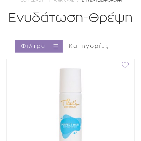
ICON BEAUTY
HAIR CARE
ΕΝΥΔΑΤΩΣΗ-ΘΡΕΨΗ
Ενυδάτωση-Θρέψη
Φίλτρα
Κατηγορίες
Κατηγορία
Brands
Τιμή