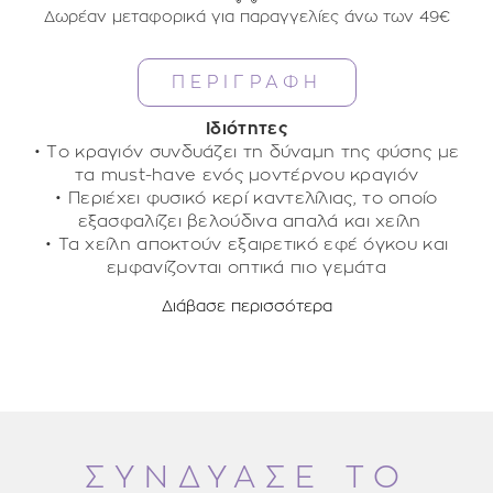
Δωρέαν μεταφορικά για παραγγελίες άνω των 49€
ΠΕΡΙΓΡΑΦΗ
Ιδιότητες
• Το κραγιόν συνδυάζει τη δύναμη της φύσης με
τα must-have ενός μοντέρνου κραγιόν
• Περιέχει φυσικό κερί καντελίλιας, το οποίο
εξασφαλίζει βελούδινα απαλά και χείλη
• Τα χείλη αποκτούν εξαιρετικό εφέ όγκου και
εμφανίζονται οπτικά πιο γεμάτα
• Η υφή είναι απαλλαγμένη από: Mineral oil,
Διάβασε περισσότερα
paraben, σιλικόνη, ταλκ
Εφαρμογή
• Δερματολογικά επιβεβαιωμένη συμβατότητα με
Εφαρμόστε το MALU WILZ CLASSIC LIPSTICK
απευθείας ή με το LIP BRUSH μας στα χείλη.
το δέρμα
Χαρείτε την απίστευτη εφαρμογή τους
χρησιμοποιώντας παράλληλα τα αντίστοιχα Soft lip
styler της σειράς.
Τύπος δέρματος
ΣΥΝΔΥΑΣΕ ΤΟ
Όλοι οι τύποι δέρματος