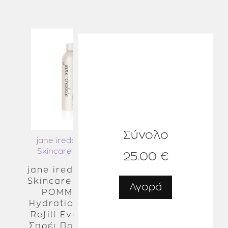
Σύνολο
jane iredale - The
jane iredale - The
Skincare Makeup
Skincare Makeup
25.00 €
jane iredale -The
jane iredale -The
Skincare Makeup
Skincare Makeup
Αγορά
POMMISST™
24K Gold Dust 1g
Hydration Spray
Refill Ενυδατικό
Σπρέι Προσώπου