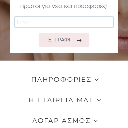
πρώτοι για νέα και προσφορές!
ΕΓΓΡΑΦΗ
ΠΛΗΡΟΦΟΡΙΕΣ
Κώδικας Δεοντολογίας
Η ΕΤΑΙΡΕΙΑ ΜΑΣ
Τρόποι Aποστολής
Τρόποι Πληρωμής
Ποιοι είμαστε
ΛΟΓΑΡΙΑΣΜΟΣ
Όροι & Προϋποθέσεις
Επικοινωνία