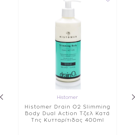
Histomer
For
Histomer Drain O2 Slimming
Hi
τά
Body Dual Action Τζελ Κατά
Της Κυτταρίτιδας 400ml
Ο
γ
τη