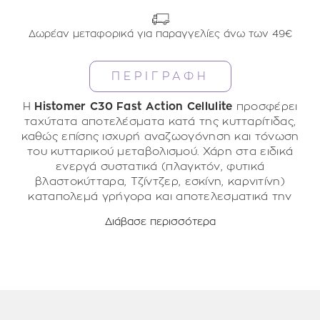
Δωρέαν μεταφορικά για παραγγελίες άνω των 49€
ΠΕΡΙΓΡΑΦΗ
Η
Histomer C30 Fast Action Cellulite
προσφέρει
ταχύτατα αποτελέσματα κατά της κυτταρίτιδας,
καθώς επίσης ισχυρή αναζωογόνηση και τόνωση
του κυτταρικού μεταβολισμού. Χάρη στα ειδικά
ενεργά συστατικά (πλαγκτόν, φυτικά
βλαστοκύτταρα, Τζίντζερ, εσκίνη, καρνιτίνη)
καταπολεμά γρήγορα και αποτελεσματικά την
κυτταρίτιδα μειώνοντας την όψη του φλοιού
Διάβασε περισσότερα
πορτοκαλιού. Τα 400 ml που παρέχει επαρκούν για
Τρόπος Χρήσης:
30 ημέρες θεραπείας με εντατική εφαρμογή.
Εφαρμόζετε σε μηρούς, γλουτούς, κοιλιά και
μπράτσα αν είναι απαραίτητο, πρωί και βράδυ και
κάνετε ελαφρύ μασάζ με ανωδικές κινήσεις για
λίγα λεπτά μέχρι να απορροφηθεί.
Συστατικά:
Θαλάσσιο πλαγκτόν