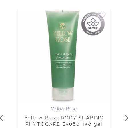
Yellow Rose
μα
Yellow Rose BODY SHAPING
Hi
ή
PHYTOCARE Ενυδατικό gel