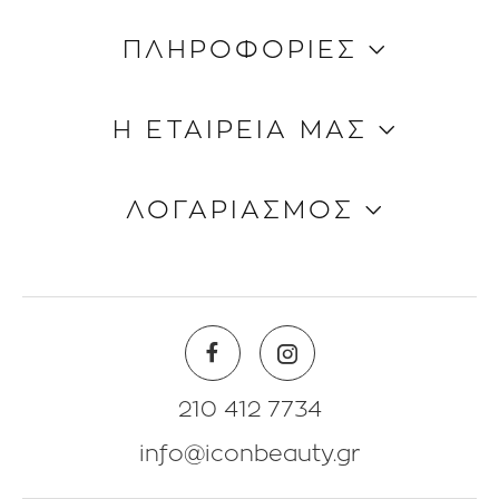
ΠΛΗΡΟΦΟΡΙΕΣ
Κώδικας Δεοντολογίας
Η ΕΤΑΙΡΕΙΑ ΜΑΣ
Τρόποι Aποστολής
Τρόποι Πληρωμής
Ποιοι είμαστε
ΛΟΓΑΡΙΑΣΜΟΣ
Όροι & Προϋποθέσεις
Επικοινωνία
Blog
Πληροφορίες Λογαριασμού
Beauty Corner
Λίστα Αγαπημένων
Θέσεις Eργασίας
Πολιτική Επιστροφών
210 412 7734
info@iconbeauty.gr