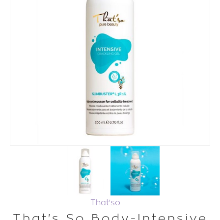
That'so
That's So Body-Intensive