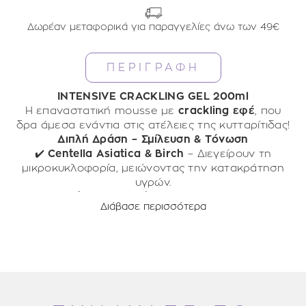
Δωρέαν μεταφορικά για παραγγελίες άνω των 49€
ΠΕΡΙΓΡΑΦΗ
INTENSIVE CRACKLING GEL 200ml
Η επαναστατική mousse με
crackling εφέ
, που
δρα άμεσα ενάντια στις ατέλειες της κυτταρίτιδας!
Διπλή Δράση – Σμίλευση & Τόνωση
✔️
Centella Asiatica & Birch
– Διεγείρουν τη
μικροκυκλοφορία, μειώνοντας την κατακράτηση
υγρών.
✔️
Καφεΐνη & Καρνιτίνη
– Ενεργοποιούν τον
Διάβασε περισσότερα
μεταβολισμό του λίπους, συμβάλλοντας στη
λείανση της επιδερμίδας.
✔️
Αποστραγγιστική δράση
– Μειώνει την όψη
✔️
Ελαφριά mousse υφή
«φλοιού πορτοκαλιού» και ενισχύει τη
που απορροφάται
γρήγορα, αφήνοντας την επιδερμίδα απαλή και
σφριγηλότητα.
✔️
Αναβράζουσα τεχνολογία
τονωμένη.
– Ενισχύει τη δράση
των ενεργών συστατικών, για
Η λύση που ψάχνεις για πιο σφριγηλή και λεία
άμεσο και ορατό