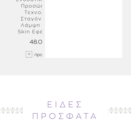
θερμαντική δράση της φόρμουλας διεγείρει τη
Προσώπου με
Γεμάτα Χείλη με
μικροκυκλοφορία του δέρματος και προάγει τη
Τεχνολογία
3 Διαφορετικά
δράση των ενεργών συστατικών που υπάρχουν.
Σταγόνων για
CAFFEINE AND CARNITINE
Μοριακά Βάρη
Παίζουν σημαντικό ρόλο, καθώς διεγείρουν την
Λάμψη (Glass
Υαλουρονικού
αποχέτευση των υγρών και διευκολύνουν τον
Skin Εφέ) 50 ml
Οξέος 4,2ml
μεταβολισμό των λιπών που υπάρχουν στον
48.00 €
19.00 €
λιπώδη ιστό.
CENTELLA ASIATICA
προσθήκη
προσθήκη
Φυτικά εκχυλίσματα που βελτιώνουν τη
μικροκυκλοφορία και μειώνουν την οιδηματώδη
όψη. Έχει αποστραγγιστική δράση, προάγοντας την
αποβολή των μεταβολικών αποβλήτων.
ΕΙΔΕΣ
ΠΡΟΣΦΑΤΑ